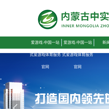
爱游戏
爱游戏-中国一站
爱游戏-中国一站
新
式爱游戏体育服务
式爱游戏体育服务
官网
官网