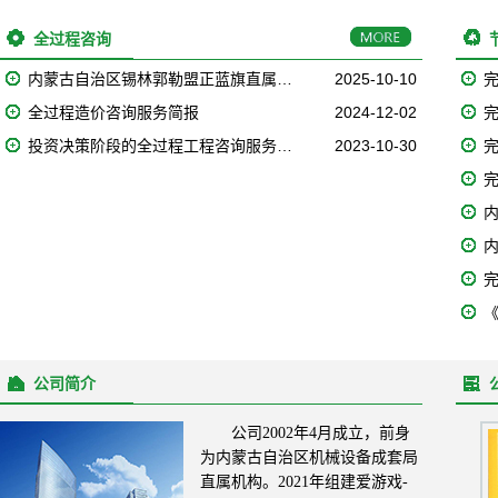
全过程咨询
内蒙古自治区锡林郭勒盟正蓝旗直属…
2025-10-10
全过程造价咨询服务简报
2024-12-02
投资决策阶段的全过程工程咨询服务…
2023-10-30
内
公司简介
公司2002年4月成立，前身
为内蒙古自治区机械设备成套局
直属机构。2021年组建爱游戏-